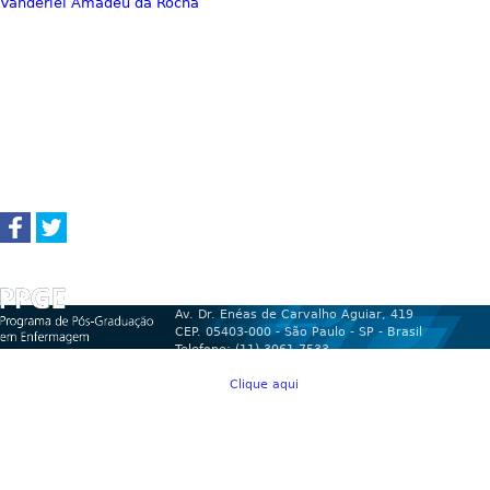
Vanderlei Amadeu da Rocha
Programa de Pós-Graduação em Enferma
Av. Dr. Enéas de Carvalho Aguiar, 419
CEP. 05403-000 - São Paulo - SP - Brasil
Telefone: (11) 3061-7533
ppg.ppge.ee@usp.br
Horário:
Clique aqui