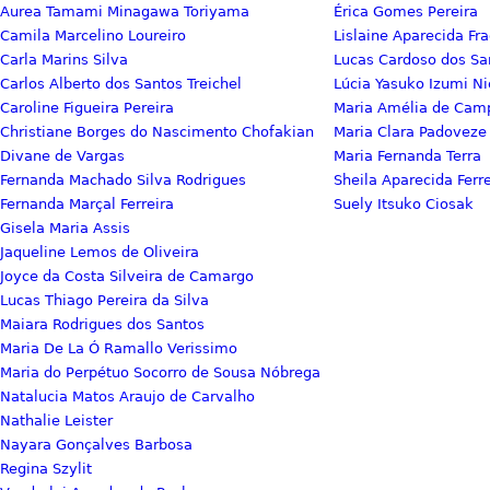
Aurea Tamami Minagawa Toriyama
Érica Gomes Pereira
Camila Marcelino Loureiro
Lislaine Aparecida Fra
Carla Marins Silva
Lucas Cardoso dos Sa
Carlos Alberto dos Santos Treichel
Lúcia Yasuko Izumi Ni
Caroline Figueira Pereira
Maria Amélia de Camp
Christiane Borges do Nascimento Chofakian
Maria Clara Padovez
Divane de Vargas
Maria Fernanda Terra
Fernanda Machado Silva Rodrigues
Sheila Aparecida Ferr
Fernanda Marçal Ferreira
Suely Itsuko Ciosak
Gisela Maria Assis
Jaqueline Lemos de Oliveira
Joyce da Costa Silveira de Camargo
Lucas Thiago Pereira da Silva
Maiara Rodrigues dos Santos
Maria De La Ó Ramallo Verissimo
Maria do Perpétuo Socorro de Sousa Nóbrega
Natalucia Matos Araujo de Carvalho
Nathalie Leister
Nayara Gonçalves Barbosa
Regina Szylit