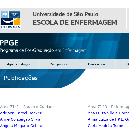
Universidade de São Paulo
ESCOLA DE ENFERMAGEM
Apresentação
Programa
Docentes
D
Publicações
Área 7141 – Saúde e Cuidado
Área 7143 – Enferma
Adriana Caroci Becker
Ana Luiza Vilela Borg
Aline Conceição Silva
Anna Luiza de F.P.L. 
Angela Megumi Ochiai
Carla Andréa Trapé